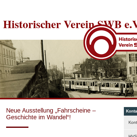
Historischer Verein SWB e.V
Neue Ausstellung „Fahrscheine –
Konta
Geschichte im Wandel“!
Kont
HVS