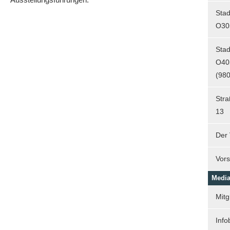
Sta
O30
Sta
O40
(980
Str
13
Der 
Vors
Media
Mitg
Info