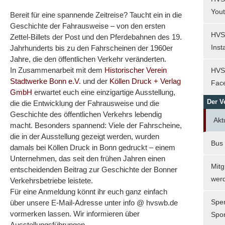
You
Bereit für eine spannende Zeitreise? Taucht ein in die
Geschichte der Fahrausweise – von den ersten
HVS
Zettel-Billets der Post und den Pferdebahnen des 19.
Ins
Jahrhunderts bis zu den Fahrscheinen der 1960er
Jahre, die den öffentlichen Verkehr veränderten.
In Zusammenarbeit mit dem
Historischer Verein
HVS
Stadtwerke Bonn e.V.
und der
Köllen Druck + Verlag
Fac
GmbH
erwartet euch eine einzigartige Ausstellung,
Der V
die die Entwicklung der Fahrausweise und die
Geschichte des öffentlichen Verkehrs lebendig
Akt
macht. Besonders spannend: Viele der Fahrscheine,
die in der Ausstellung gezeigt werden, wurden
Bus
damals bei Köllen Druck in Bonn gedruckt – einem
Unternehmen, das seit den frühen Jahren einen
Mitg
entscheidenden Beitrag zur Geschichte der Bonner
wer
Verkehrsbetriebe leistete.
Für eine Anmeldung könnt ihr euch ganz einfach
Spe
über unsere E-Mail-Adresse unter info @ hvswb.de
vormerken lassen. Wir informieren über
Spo
Ausstellungsführungen.