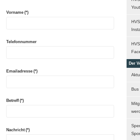
You
Vorname
(*)
HVS
Ins
Telefonnummer
HVS
Fac
Der V
Emailadresse
(*)
Aktu
Bus
Betreff
(*)
Mitg
wer
Spe
Nachricht
(*)
Spo