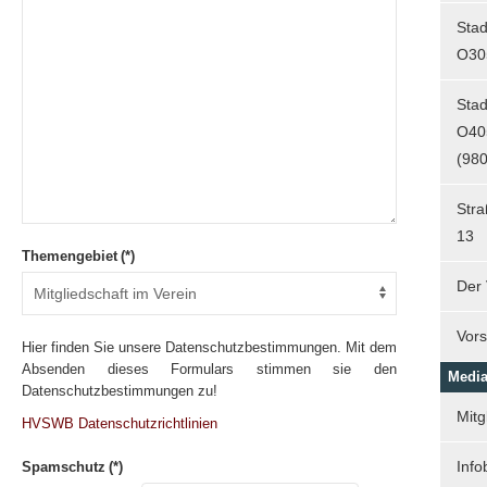
Sta
O30
Sta
O40
(980
Str
13
Themengebiet
(*)
Der 
Vors
Hier finden Sie unsere Datenschutzbestimmungen. Mit dem
Absenden dieses Formulars stimmen sie den
Media
Datenschutzbestimmungen zu!
Mitg
HVSWB Datenschutzrichtlinien
Info
Spamschutz
(*)