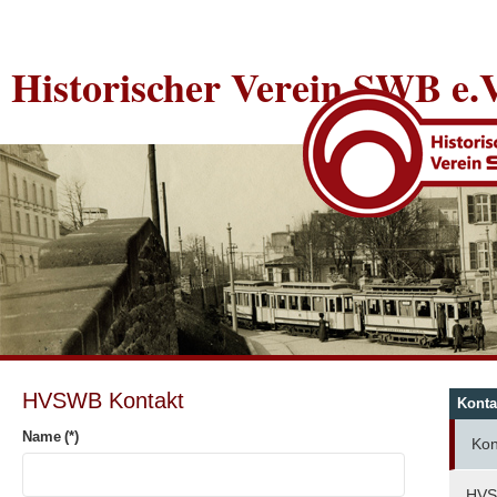
Historischer Verein SWB e.V
HVSWB Kontakt
Konta
Name
(*)
Kon
HVS