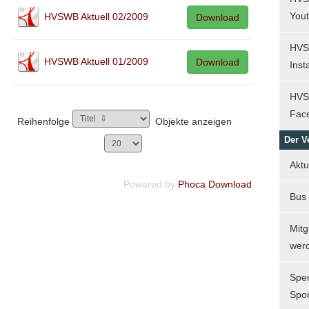
You
HVSWB Aktuell 02/2009
Download
HVS
HVSWB Aktuell 01/2009
Download
Ins
HVS
Fac
Reihenfolge
Objekte anzeigen
Der V
Aktu
Powered by
Phoca Download
Bus
Mitg
wer
Spe
Spo