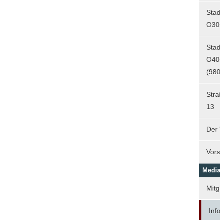
Sta
O30
Sta
O40
(980
Str
13
Der 
Vors
Media
Mitg
Info